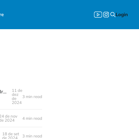
re
Login
11 de
Portaria 37/2022: O que mudou na estrutura da Autoridade Marítima Brasileira? Como isso impacta o candidato a Prático de Navios?
dez
3 min read
de
2024
24 de nov
4 min read
de 2024
18 de set
3 min read
de 2024