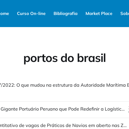
ome
Curso On-line
Bibliografia
Market Place
Sob
portos do brasil
Xancay: O Gigante Portuário Peruano que Pode Redefinir a Logística na América Latina
Qual o quantitativo de vagas de Práticos de Navios em aberto nas Zonas de Praticagem hoje?