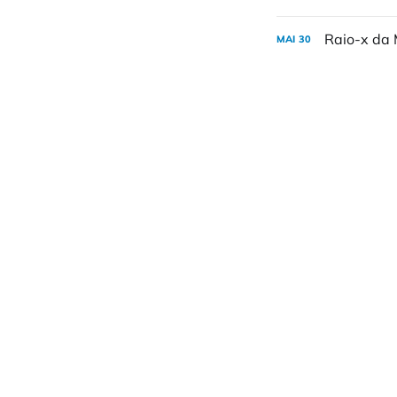
Raio-x da 
MAI
30