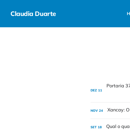
Claudia Duarte
H
DEZ
11
NOV
24
SET
18