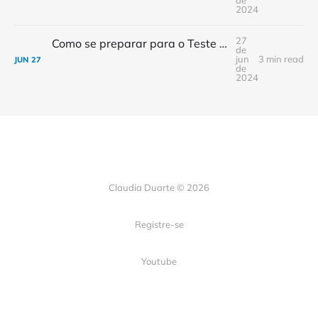
de
2024
27
Como se preparar para o Teste de Suficiência Física da prova de Prático de Navios
de
jun
3 min read
JUN
27
de
2024
Claudia Duarte © 2026
Registre-se
Youtube