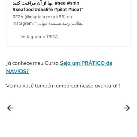
بها از آن مراقبت کنید. #sea #ship
#seafood #sealife #pilot #boat”‎
REZA (@captain.reza.k88) on
Instagram‎: ”طالب رشد هستید؟ تنهایی
خود را بشناسید ، با آن سخن بگوی...”‎
Instagram
REZA
Já conhece meu Curso
Seja um PRÁTICO de
NAVIOS?
Venha você também embarcar nessa aventura!!!